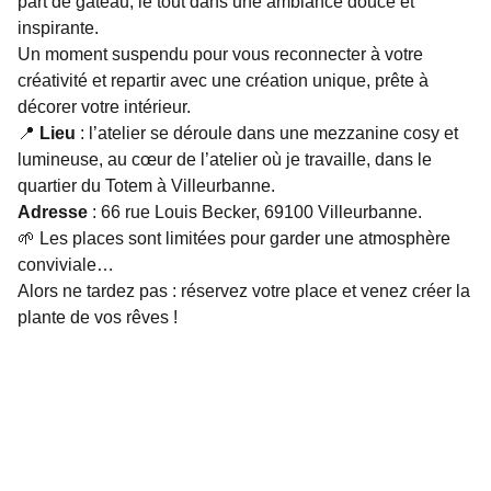
part de gâteau, le tout dans une ambiance douce et
inspirante.
Un moment suspendu pour vous reconnecter à votre
créativité et repartir avec une création unique, prête à
décorer votre intérieur.
📍
Lieu
: l’atelier se déroule dans une mezzanine cosy et
lumineuse, au cœur de l’atelier où je travaille, dans le
quartier du Totem à Villeurbanne.
Adresse
: 66 rue Louis Becker, 69100 Villeurbanne.
🌱 Les places sont limitées pour garder une atmosphère
conviviale…
Alors ne tardez pas : réservez votre place et venez créer la
plante de vos rêves !
06 89 01 84 41
contact.idea.ateliers@gmail.com