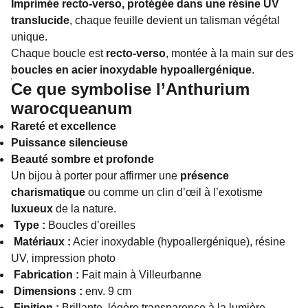
Imprimée recto-verso, protégée dans une résine UV
translucide
, chaque feuille devient un talisman végétal
unique.
Chaque boucle est
recto-verso
, montée à la main sur des
boucles en acier inoxydable hypoallergénique
.
Ce que symbolise l’Anthurium
warocqueanum
Rareté et excellence
Puissance silencieuse
Beauté sombre et profonde
Un bijou à porter pour affirmer une
présence
charismatique
ou comme un clin d’œil à l’exotisme
luxueux
de la nature.
Type :
Boucles d’oreilles
Matériaux :
Acier inoxydable (hypoallergénique), résine
UV, impression photo
Fabrication :
Fait main à Villeurbanne
Dimensions :
env. 9 cm
Finition :
Brillante, légère transparence à la lumière